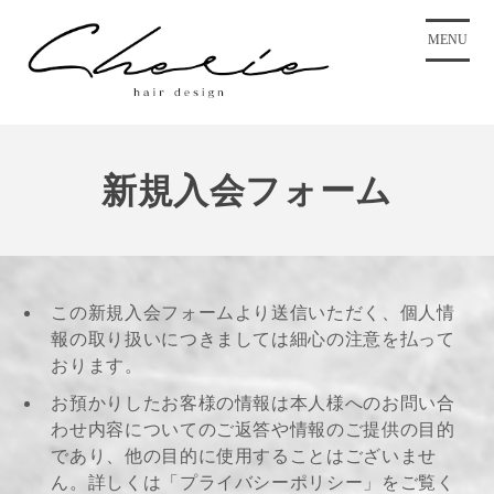
コ
ン
MENU
テ
ン
ツ
に
ス
新規入会フォーム
キ
ッ
プ
この新規入会フォームより送信いただく、個人情
報の取り扱いにつきましては細心の注意を払って
おります。
お預かりしたお客様の情報は本人様へのお問い合
わせ内容についてのご返答や情報のご提供の目的
であり、他の目的に使用することはございませ
ん。詳しくは「プライバシーポリシー」をご覧く