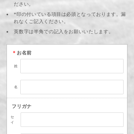
ださい。
*印の付いている項目は必須となっております。漏
れなくご記入ください。
英数字は半角での記入をお願いいたします。
＊
お名前
姓
名
フリガナ
セ
イ